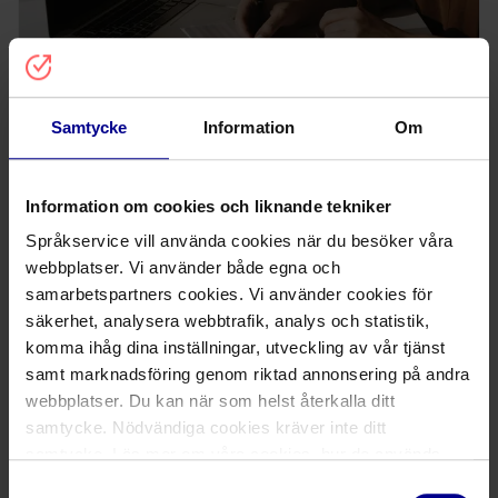
Samtycke
Information
Om
Behöver du en officiell
Information om cookies och liknande tekniker
Språkservice vill använda cookies när du besöker våra
översättning av
webbplatser. Vi använder både egna och
dokument?
samarbetspartners cookies. Vi använder cookies för
säkerhet, analysera webbtrafik, analys och statistik,
Vi erbjuder professionella översättningstjänster 
komma ihåg dina inställningar, utveckling av vår tjänst
i de flesta språkkombinationer och 
samt marknadsföring genom riktad annonsering på andra
fackområden. Våra översättningar utförs av 
webbplatser. Du kan när som helst återkalla ditt
erfarna facköversättare eller av auktoriserade 
samtycke. Nödvändiga cookies kräver inte ditt
översättare. Vi garanterar att din text hamnar 
samtycke. Läs mer om våra cookies, hur de används,
hos den mest lämpade översättaren.
dina personuppgifter och rättigheter m.m. i vår
Samtyckesval