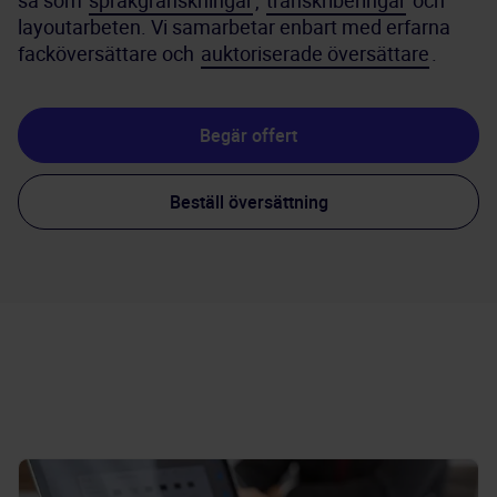
så som 
språkgranskningar
, 
transkriberingar
 och 
layoutarbeten. Vi samarbetar enbart med erfarna 
facköversättare och 
auktoriserade översättare
.
Begär offert
Beställ översättning