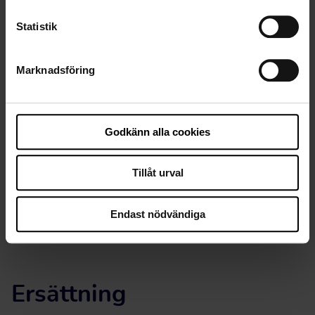
Statistik
Hur redovisar jag mina uppdrag?
Marknadsföring
Mitt uppdrag har blivit avbokat. Hur
redovisar jag uppdraget?
Godkänn alla cookies
Tillåt urval
När räknas det som en sen
avbokning?
Endast nödvändiga
Ersättning