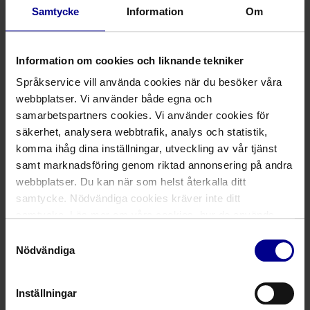
Ny tolk
Samtycke
Information
Om
Information om cookies och liknande tekniker
Hur blir jag tolk hos er?
Språkservice vill använda cookies när du besöker våra
webbplatser. Vi använder både egna och
samarbetspartners cookies. Vi använder cookies för
Vilka verktyg använder man som tolk
säkerhet, analysera webbtrafik, analys och statistik,
hos er?
komma ihåg dina inställningar, utveckling av vår tjänst
samt marknadsföring genom riktad annonsering på andra
webbplatser. Du kan när som helst återkalla ditt
samtycke. Nödvändiga cookies kräver inte ditt
samtycke. Läs mer om våra cookies, hur de används,
Befintlig tolk
dina personuppgifter och rättigheter m.m. i vår
Samtyckesval
Cookiepolicy
samt
Integritetspolicy
.
Nödvändiga
Hur får jag fler uppdrag?
Inställningar