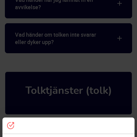
avvikelse?
Vad händer om tolken inte svarar
eller dyker upp?
Tolktjänster (tolk)