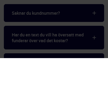
Saknar du kundnummer?
Har du en text du vill ha översatt med
funderar över vad det kostar?
Beställ via formulär