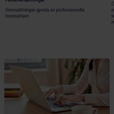
Ö
Översättningar gjorda av professionella
ö
översättare.
t
m