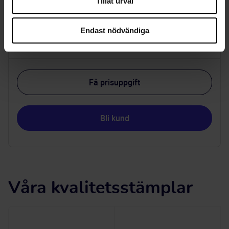
önskemål.
Tillåt urval
Vi är både kvalitets- och miljöcertifierade enligt ISO
Endast nödvändiga
9001 och 14001.
Få prisuppgift
Bli kund
Våra kvalitetsstämplar