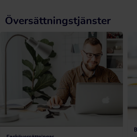
Översättningstjänster
B
Facköversättningar