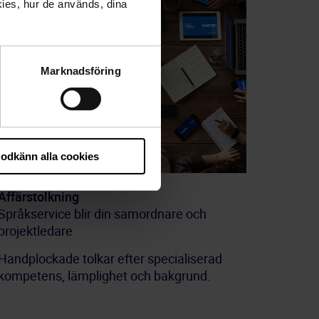
ies, hur de används, dina
Marknadsföring
odkänn alla cookies
Affärstolkning
Språkservice blir din samordnare och
projektledare
Handplockade tolkar efter specialiserad
kompetens, lämplighet och bakgrund.