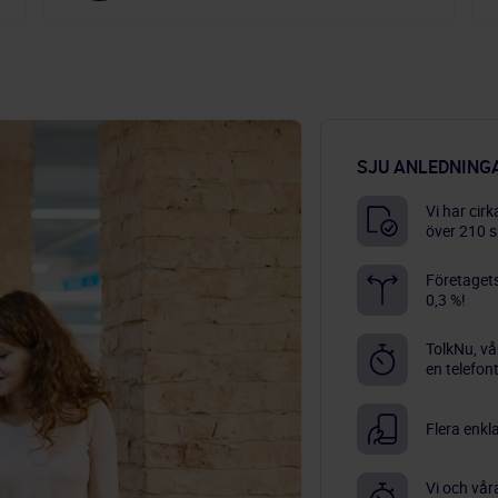
SJU ANLEDNINGA
Vi har cir
över 210 s
Företagets
0,3 %!
TolkNu, v
en telefon
Flera enkl
Vi och våra