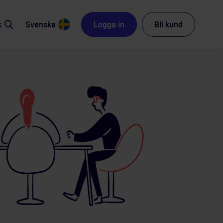
k
Svenska
Logga in
Bli kund