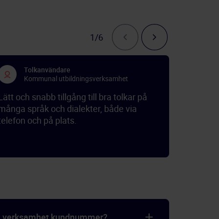
1/6
Tolkanvändare
Kommunal utbildningsverksamhet
Lätt och snabb tillgång till bra tolkar på
många språk och dialekter, både via
telefon och på plats.
n verksamhet kundnummer?