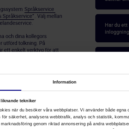
ingssystem 
Språkservice 
s Språkservice”
. Välj mellan 
delandeservice.
Har du et
inloggning
a och dina kollegors 
utförd tolkning. På 
r ett enkelt verktyg för att 
Har du ytt
Information
liknande tekniker
ookies när du besöker våra webbplatser. Vi använder både egna
för säkerhet, analysera webbtrafik, analys och statistik, komma 
t marknadsföring genom riktad annonsering på andra webbplatse