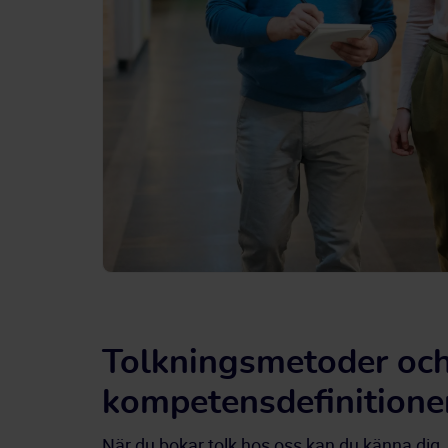
Tolkningsmetoder oc
kompetensdefinitione
När du bokar tolk hos oss kan du känna dig 