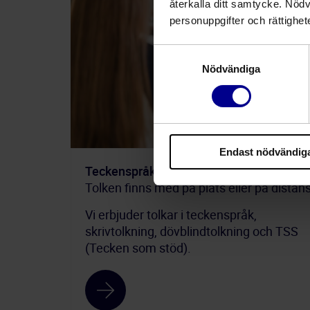
återkalla ditt samtycke. Nöd
personuppgifter och rättighet
Samtyckesval
Nödvändiga
Endast nödvändig
Teckenspråkstolkning
Tolken finns med på plats eller på distan
Vi erbjuder tolkar i teckenspråk,
skrivtolkning, dövblindtolkning och TSS
(Tecken som stöd).