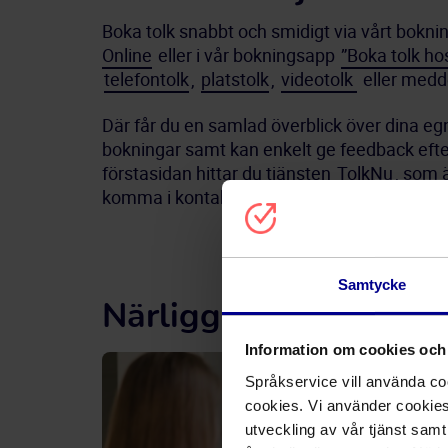
Boka tolk snabbt och smidigt via vårt bokn
Online
 eller i vår bokningsapp 
”Boka tolk ho
telefontolk
, 
platstolk
, 
videotolk 
 eller med
Där får du en samlad överblick över dina egn
bokningar samt kan enkelt ge feedback efter 
förstasidan hittar du tjänsten 
TolkNu
, som ä
komma i kontakt med en telefontolk direkt!
Samtycke
Närliggande tjänster
Information om cookies och 
Språkservice vill använda c
cookies. Vi använder cookies 
utveckling av vår tjänst sam