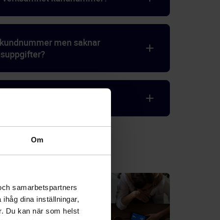
t kundnummer men saknar
suppgifter?
erligare frågor?
Om
 och samarbetspartners
ihåg dina inställningar,
r. Du kan när som helst