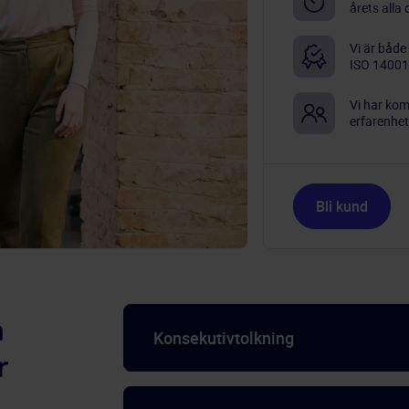
årets alla
Vi är både
ISO 14001
Vi har ko
erfarenhe
Bli kund
h
Konsekutivtolkning
r