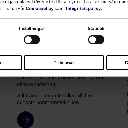
vändiga cookies kräver inte ditt samtycke. Läs mer om våra cook
er m.m. i vår
Cookiepolicy
samt
Integritetspolicy
.
Inställningar
Statistik
a
Tillåt urval
G
Konferenstolkning
s
Låt oss skräddarsy din konferens, möte
eller evenemang
Allt från certifierade tolkar till den
senaste konferenstekniken.