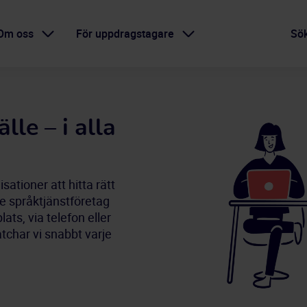
Om oss
För uppdragstagare
Sö
älle – i alla
sationer att hitta rätt
de språktjänstföretag
lats, via telefon eller
char vi snabbt varje