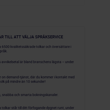
R TILL ATT VÄLJA SPRÅKSERVICE
ka 6500 kvalitetssäkrade tolkar och översättare i
pråk.
 avvikelsetal är bland branschens lägsta – under
år on demand-tjänst, där du kommer i kontakt med
tolk på mindre än 10 sekunder!
a, snabba och smarta bokningskanaler.
 tolkar står till ditt förfogande dygnet runt, under