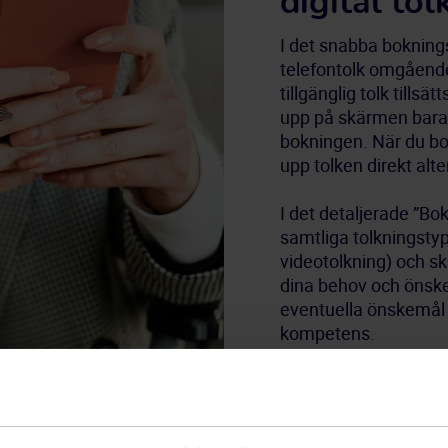
digital tol
I det snabba boknings
telefontolk omgående
tillgänglig tolk tills
upp på skärmen bara s
bokningen. När du bok
upp tolken direkt alte
I det detaljerade ”Bok
samtliga tolkningstype
videotolkning) och sk
dina behov och önsk
eventuella önskemål o
kompetens.