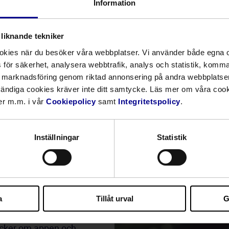
Information
liknande tekniker
ookies när du besöker våra webbplatser. Vi använder både egna
för säkerhet, analysera webbtrafik, analys och statistik, komma 
t marknadsföring genom riktad annonsering på andra webbplatse
t tillsätta tolk. Du 
vändiga cookies kräver inte ditt samtycke. Läs mer om våra cook
kningar och har 
er m.m. i vår
Cookiepolicy
samt
Integritetspolicy
.
om är under 
amt avbokade. Du 
ga, kommande 
Inställningar
Statistik
nkelt ge feedback 
 appen. Språkservices 
ästa tolkar, och din 
a
Tillåt urval
G
alitetsarbete.
ycker om appen och 