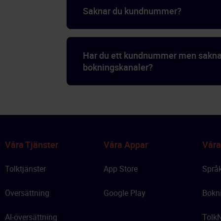
Saknar du kundnummer?
Har du ett kundnummer men saknar 
bokningskanaler?
Våra Tjänster
Våra Appar
Våra
Tolktjänster
App Store
Språk
Översättning
Google Play
Bokn
AI-översättning
Tolk