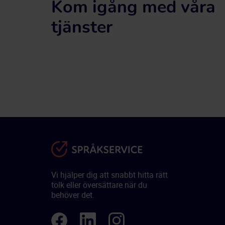
Kom igång med våra
tjänster
Vi hjälper dig att snabbt hitta rätt
tolk eller översättare när du
behöver det.