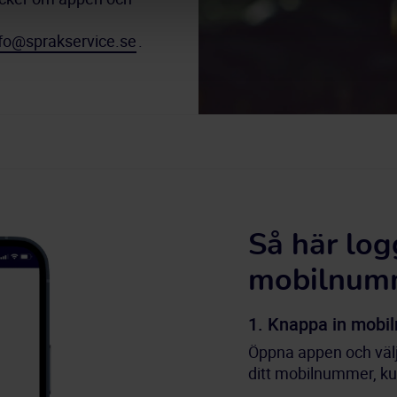
nfo@sprakservice.se
.
Så här log
mobilnum
1. Knappa in mob
Öppna appen och välj
ditt mobilnummer, ku