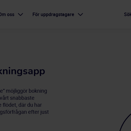
Om oss
För uppdragstagare
Sö
kningsapp
e” möjliggör bokning 
 vårt snabbaste 
flödet, där du har 
gsförfrågan efter just 