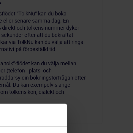
k
flödet ”TolkNu” kan du boka 
 eller senare samma dag. En 
ätts direkt och tolkens nummer dyker 
ekunder efter att du bekräftat 
ar via TolkNu kan du välja att ringa 
rnativt på förbeställd tid.
a tolk”-flödet kan du välja mellan 
r (telefon-, plats- och 
räddarsy din bokningsförfrågan efter 
emål. Du kan exempelvis ange 
m tolkens kön, dialekt och 