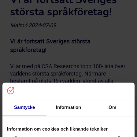
Vi är fortsatt Sveriges
största språkföretag!
Malmö 2024-07-09
Vi är fortsatt Sveriges största 
språkföretag!
Vi är med på CSA Researchs topp 100-lista över 
världens största språkföretag. Närmare 
bestämt på plats 36 i världen, störst av alla 
svenska företag, och plats 9 i norra Europa (ja, 
Samtycke
Information
Om
Och vet du hur det hela började? Vi berättar mer 
Information om cookies och liknande tekniker