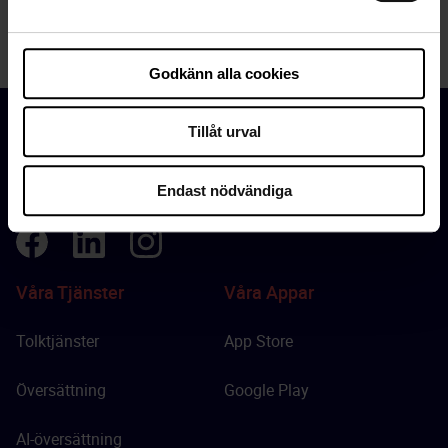
Godkänn alla cookies
Tillåt urval
Vi hjälper dig att snabbt hitta rätt tolk eller översättare när
du behöver det.
Endast nödvändiga
Våra Tjänster
Våra Appar
Tolktjänster
App Store
Översättning
Google Play
AI-översättning