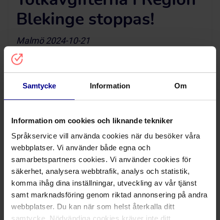
Tolkavgifterna i Region
Blekinge stoppas!
Malmö 2024-10-21
Förvaltningsrätten har beslutat att stoppa 
tolkavgifterna vid läkarbesök i Region Blekinge. 
Detta är ett viktigt steg mot att säkerställa att 
Samtycke
Information
Om
alla patienter, oavsett språk, får tillgång till vård 
Information om cookies och liknande tekniker
Vi står bakom en inkluderande och rättvis vård 
Språkservice vill använda cookies när du besöker våra
för alla, där både patienter och vårdpersonal får 
webbplatser. Vi använder både egna och
samarbetspartners cookies. Vi använder cookies för
säkerhet, analysera webbtrafik, analys och statistik,
Genom att fokusera på att förbättra 
komma ihåg dina inställningar, utveckling av vår tjänst
språkundervisningen och inkluderingen i vården, 
samt marknadsföring genom riktad annonsering på andra
istället för att införa avgifter, skapar vi ett mer 
webbplatser. Du kan när som helst återkalla ditt
samtycke. Nödvändiga cookies kräver inte ditt