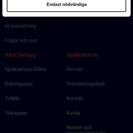
Endast nödvändiga
Översättning
Google Play
AI-översättning
Frågor och svar
Våra Verktyg
Språkservice
Språkservice Online
Om oss
Bokningsapp
Översättningsbyrå
TolkNu
Kontakt
Tolkappen
Karriär
Nyheter och