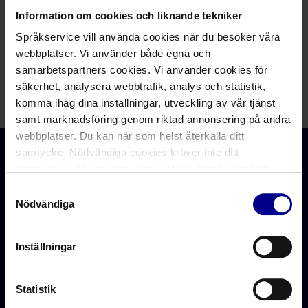
Fejl
Information om cookies och liknande tekniker
Venligst kontakt mig på mail
Språkservice vill använda cookies när du besöker våra
hanne.bilde@sprakservice.dk.
webbplatser. Vi använder både egna och
samarbetspartners cookies. Vi använder cookies för
säkerhet, analysera webbtrafik, analys och statistik,
komma ihåg dina inställningar, utveckling av vår tjänst
samt marknadsföring genom riktad annonsering på andra
webbplatser. Du kan när som helst återkalla ditt
samtycke. Nödvändiga cookies kräver inte ditt
samtycke. Läs mer om våra cookies, hur de används,
Vi hjälper dig att snabbt hitta rätt tolk eller översättare när
dina personuppgifter och rättigheter m.m. i vår
Samtyckesval
du behöver det.
Cookiepolicy
samt
Integritetspolicy
.
Nödvändiga
Inställningar
Våra Tjänster
Våra Appar
Statistik
Tolktjänster
App Store