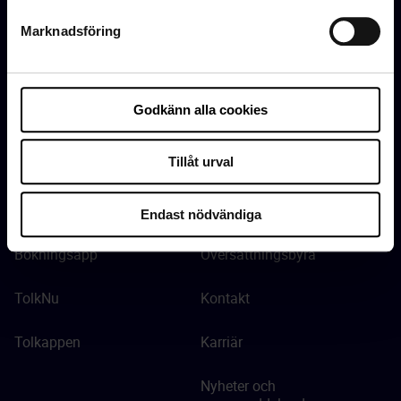
Marknadsföring
Översättning
Google Play
AI-översättning
Godkänn alla cookies
Frågor och svar
Tillåt urval
Våra Verktyg
Språkservice
Språkservice Online
Om oss
Endast nödvändiga
Bokningsapp
Översättningsbyrå
TolkNu
Kontakt
Tolkappen
Karriär
Nyheter och