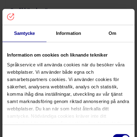
Språkkänslan övas
Men först och främst handlar rättstolkens 
arbete, precis som all tolkning, om 
språkkunskaper och språkkänsla. Språket är 
Samtycke
Information
Om
tolkens självklara hemmaplan, det är här hen är 
den verkliga experten. Lotta Hellstrand har 
svenska som modersmål och tolkar till och från 
Information om cookies och liknande tekniker
engelska.
Språkservice vill använda cookies när du besöker våra
webbplatser. Vi använder både egna och
– Det gäller att öva och träna sin språkkänsla 
samarbetspartners cookies. Vi använder cookies för
hela tiden. Och vara vaksam, fundera ut i förväg 
säkerhet, analysera webbtrafik, analys och statistik,
vilka situationer som kan vara dubbeltydiga. 
komma ihåg dina inställningar, utveckling av vår tjänst
Man ska översätta allt som sägs, men ibland 
samt marknadsföring genom riktad annonsering på andra
måste man justera för det inte ska bli fel. Till 
webbplatser. Du kan när som helst återkalla ditt
exempel engelskans ”you”, som kan betyda 
samtycke. Nödvändiga cookies kräver inte ditt
både ”du” och ”ni”. Jag samlar på mig exempel 
samtycke. Läs mer om våra cookies, hur de används,
och tänker på de saker som behöver 
dina personuppgifter och rättigheter m.m. i vår
Samtyckesval
disambigueras.