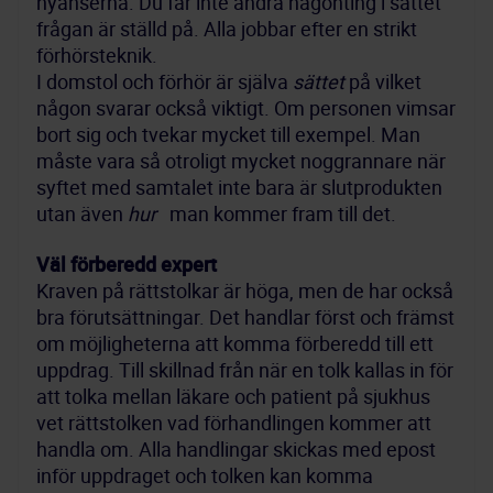
nyanserna. Du får inte ändra någonting i sättet 
frågan är ställd på. Alla jobbar efter en strikt 
förhörsteknik.

I domstol och förhör är själva 
sättet
 på vilket 
någon svarar också viktigt. Om personen vimsar 
bort sig och tvekar mycket till exempel. Man 
måste vara så otroligt mycket noggrannare när 
syftet med samtalet inte bara är slutprodukten 
utan även 
hur
   man kommer fram till det.
Väl förberedd expert
Kraven på rättstolkar är höga, men de har också 
bra förutsättningar. Det handlar först och främst 
om möjligheterna att komma förberedd till ett 
uppdrag. Till skillnad från när en tolk kallas in för 
att tolka mellan läkare och patient på sjukhus 
vet rättstolken vad förhandlingen kommer att 
handla om. Alla handlingar skickas med epost 
inför uppdraget och tolken kan komma 