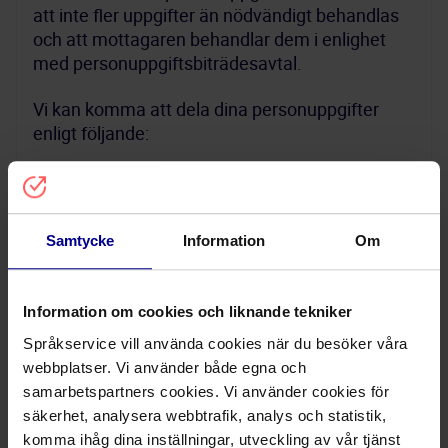
att inte fler uppgifter än nödvändigt behandlas 
och att mottagaren behandlar dem i enlighet 
med personuppgiftsbiträdesavtal.
Vi kan komma att dela dina personuppgifter 
Leverantörer av IT-tjänster som utgör 
personuppgiftsbiträde och endast 
Samtycke
Information
Om
behandlar dina personuppgifter enligt vår 
instruktion och 
personuppgiftsbiträdesavtal. Detta 
Information om cookies och liknande tekniker
inkluderar leverantörer av 
molnlagringstjänster och 
Språkservice vill använda cookies när du besöker våra
webbplatser. Vi använder både egna och
samarbetspartners cookies. Vi använder cookies för
AI-tjänsteleverantörer som behandlar 
säkerhet, analysera webbtrafik, analys och statistik,
uppgifter för produktutveckling enligt våra 
komma ihåg dina inställningar, utveckling av vår tjänst