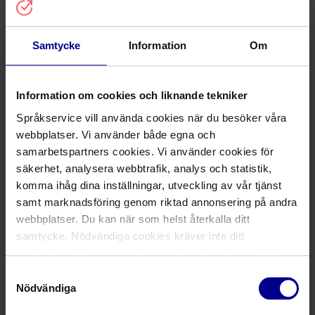
Om kunden vill att man ska börja
Samtycke
Information
Om
tolka tidigare än bokat tid, finns det
möjlighet för oss tolkar att ändra det
eller måste vi ringa in?
Information om cookies och liknande tekniker
Språkservice vill använda cookies när du besöker våra
webbplatser. Vi använder både egna och
samarbetspartners cookies. Vi använder cookies för
säkerhet, analysera webbtrafik, analys och statistik,
TolkaNu
komma ihåg dina inställningar, utveckling av vår tjänst
samt marknadsföring genom riktad annonsering på andra
webbplatser. Du kan när som helst återkalla ditt
samtycke. Nödvändiga cookies kräver inte ditt
Vad är skillnaden mellan
samtycke. Läs mer om våra cookies, hur de används,
förberedelseknappen och
dina personuppgifter och rättigheter m.m. i vår
pausknappen?
Samtyckesval
Cookiepolicy
samt
Integritetspolicy
.
Nödvändiga