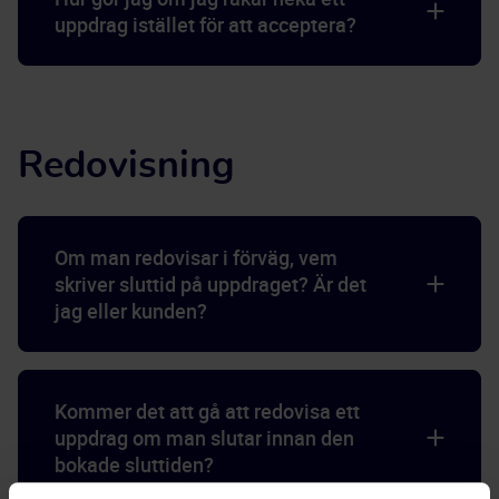
uppdrag istället för att acceptera?
Redovisning
Om man redovisar i förväg, vem
skriver sluttid på uppdraget? Är det
jag eller kunden?
Kommer det att gå att redovisa ett
uppdrag om man slutar innan den
bokade sluttiden?