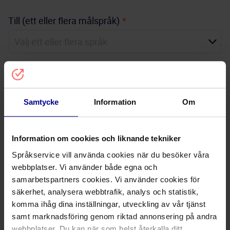
Till (ett eller flera målspråk)
*
Nivå
Samtycke
Information
Om
Information om cookies och liknande tekniker
Språkservice vill använda cookies när du besöker våra
webbplatser. Vi använder både egna och
samarbetspartners cookies. Vi använder cookies för
säkerhet, analysera webbtrafik, analys och statistik,
komma ihåg dina inställningar, utveckling av vår tjänst
Här kan du ladda upp eventuellt material. Klicka eller dra
samt marknadsföring genom riktad annonsering på andra
och släpp din fil här. Max 70MB
webbplatser. Du kan när som helst återkalla ditt