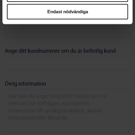
Endast nödvändiga
E-postadress
*
Ange ditt kundnummer om du är befintlig kund
Övrig information