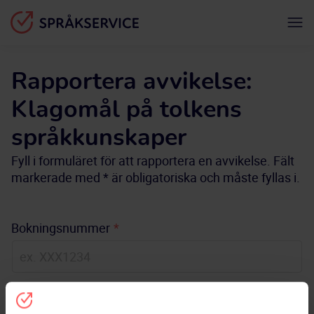
Rapportera avvikelse:
Klagomål på tolkens
språkkunskaper
Fyll i formuläret för att rapportera en avvikelse. Fält
markerade med * är obligatoriska och måste fyllas i.
Bokningsnummer
*
E-postadress
*