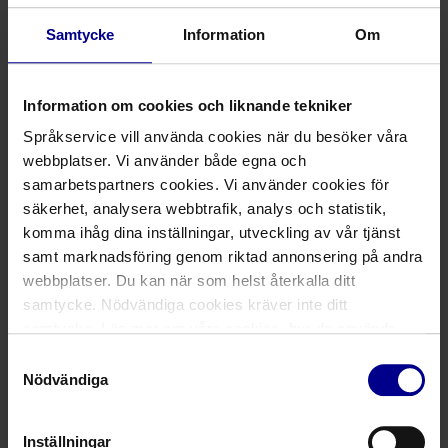
Samtycke
Information
Om
I vilket språk hade tolken bristande kunskaper?
*
Information om cookies och liknande tekniker
Svenska
Målspråket
Båda
Språkservice vill använda cookies när du besöker våra
webbplatser. Vi använder både egna och
samarbetspartners cookies. Vi använder cookies för
Hur uppmärksammade du detta?
*
säkerhet, analysera webbtrafik, analys och statistik,
komma ihåg dina inställningar, utveckling av vår tjänst
samt marknadsföring genom riktad annonsering på andra
webbplatser. Du kan när som helst återkalla ditt
samtycke. Nödvändiga cookies kräver inte ditt
samtycke. Läs mer om våra cookies, hur de används,
dina personuppgifter och rättigheter m.m. i vår
Samtyckesval
Cookiepolicy
samt
Integritetspolicy
.
Nödvändiga
Vad fick det för konsekvenser?
*
Inställningar