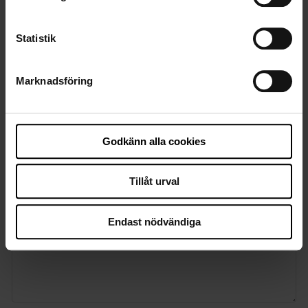
Statistik
Marknadsföring
Vill du spärra denna tolk från dina framtida
bokningsförfrågningar?
Godkänn alla cookies
Ja
Tillåt urval
Finns det något annat som vi behöver känna till?
Endast nödvändiga