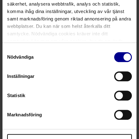
säkerhet, analysera webbtrafik, analys och statistik,
komma ihåg dina inställningar, utveckling av vår tjänst
samt marknadsföring genom riktad annonsering på andra
webbplatser. Du kan när som helst återkalla ditt
Bifoga material
samtycke. Nödvändiga cookies kräver inte ditt
samtycke. Läs mer om våra cookies, hur de används,
dina personuppgifter och rättigheter m.m. i vår
Samtyckesval
Cookiepolicy
samt
Integritetspolicy
.
Nödvändiga
Inställningar
Statistik
Ladda upp ditt material genom att klicka eller dra in filen
här. För bästa hantering använd redigeringsbara format
(.docx, .xls, .ppt, .idml) och undvik PDF samt bildformat.
Maxstorlek: 70 MB.
Marknadsföring