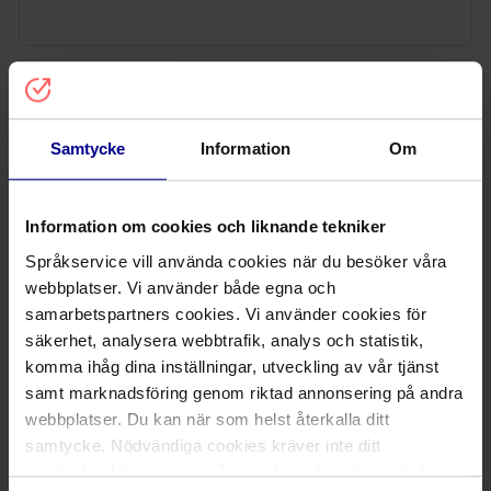
Telefonnummer
Samtycke
Information
Om
Välj tjänst
*
Information om cookies och liknande tekniker
Språkservice vill använda cookies när du besöker våra
webbplatser. Vi använder både egna och
samarbetspartners cookies. Vi använder cookies för
Från (källspråk)
*
säkerhet, analysera webbtrafik, analys och statistik,
komma ihåg dina inställningar, utveckling av vår tjänst
samt marknadsföring genom riktad annonsering på andra
webbplatser. Du kan när som helst återkalla ditt
samtycke. Nödvändiga cookies kräver inte ditt
Till (ett eller flera målspråk)
samtycke. Läs mer om våra cookies, hur de används,