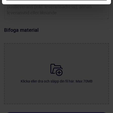
Bifoga material
Klicka eller dra och släpp din fil här. Max 70MB