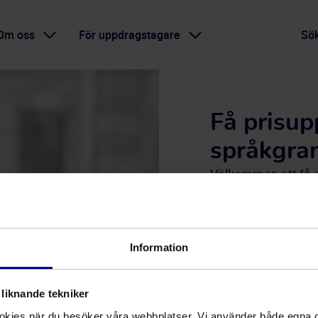
Om oss
För uppdragstagare
Sö
Få prisup
språkgra
Välkommen att få en
konfidentiellt. Not
beställningar från 
Information
Språk och materi
Från (källspråk)
*
liknande tekniker
ookies när du besöker våra webbplatser. Vi använder både egna