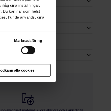
ihåg dina inställningar,
r. Du kan när som helst
 målspråk)
*
ies, hur de används, dina
Marknadsföring
odkänn alla cookies
pp eventuellt material. Klicka eller dra och släpp din fil