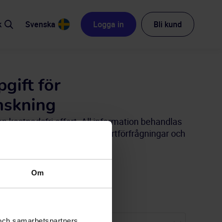
k
Svenska
Logga in
Bli kund
pgift för
nskning
 kostnadsfri offert. All information behandlas
era att vi endast tar emot offertförfrågningar och
företag och organisationer.
Om
al
 och samarbetspartners