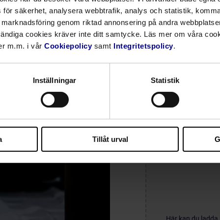
för säkerhet, analysera webbtrafik, analys och statistik, komma 
t marknadsföring genom riktad annonsering på andra webbplatse
Till (ett eller flera
vändiga cookies kräver inte ditt samtycke. Läs mer om våra cook
er m.m. i vår
Cookiepolicy
samt
Integritetspolicy
.
Inställningar
Statistik
Nivå
a
Tillåt urval
G
Här kan du ladda u