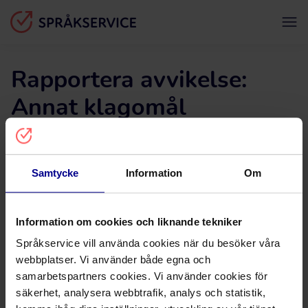
Rapportera avvikelse:
Annat klagomål
Fyll i formuläret för att rapportera en avvikelse. Fält
markerade med * är obligatoriska och måste fyllas i.
Samtycke
Information
Om
Bokningsnummer
*
Information om cookies och liknande tekniker
Språkservice vill använda cookies när du besöker våra
webbplatser. Vi använder både egna och
E-postadress
*
samarbetspartners cookies. Vi använder cookies för
säkerhet, analysera webbtrafik, analys och statistik,