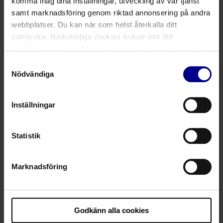
komma ihåg dina inställningar, utveckling av vår tjänst
samt marknadsföring genom riktad annonsering på andra
webbplatser. Du kan när som helst återkalla ditt
Vänligen redogör för det inträffade
*
samtycke. Nödvändiga cookies kräver inte ditt
samtycke. Läs mer om våra cookies, hur de används,
dina personuppgifter och rättigheter m.m. i vår
Samtyckesval
Cookiepolicy
samt
Integritetspolicy
.
Nödvändiga
Inställningar
Finns det något annat som vi behöver känna till?
Statistik
Marknadsföring
Godkänn alla cookies